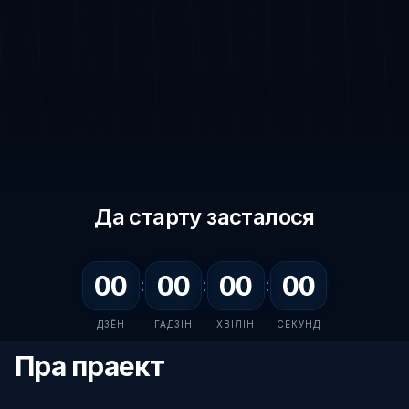
Да старту засталося
00
00
00
00
:
:
:
ДЗЁН
ГАДЗІН
ХВІЛІН
СЕКУНД
Пра праект