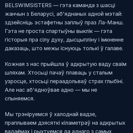
BELSWIMSISTERS — гэта каманда з шасці
жанчын з Беларусі, аб'яднаных адной мэтай:
здзейсніць эстафетны заплыў праз Ла-Манш.
Гэта не проста спартыўны выклік — гэта
гісторыя пра сілу духу, дысцыпліну і імкненне
даказаць, што межы існуюць толькі ў галаве.
Кожная з нас прыйшла ў адкрытую ваду сваім
шляхам. Хтосьці пачаў плаваць у сталым
узросце, хтосьці пераадольваў страх глыбіні.
Але нас аб'ядноўвае адно — мы не
спыняемся.
Мы трэніруемся ў халоднай вадзе,
праплываем дзясяткі кіламетраў на адкрытых
вадаёмах і рыхтуемся да аднаго з самых