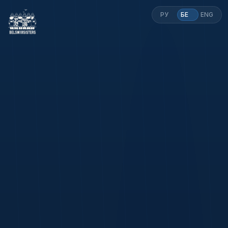
РУ
БЕ
ENG